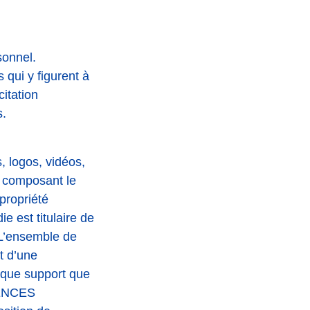
sonnel.
 qui y figurent à
citation
s.
, logos, vidéos,
s composant le
 propriété
est titulaire de
. L’ensemble de
t d’une
elque support que
ÉRENCES