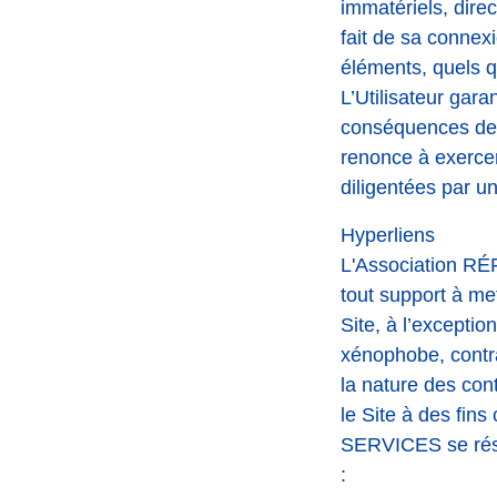
immatériels, dire
fait de sa connexi
éléments, quels q
L’Utilisateur g
conséquences des r
renonce à exercer 
diligentées par un
Hyperliens
L'Association R
tout support à me
Site, à l’excepti
xénophobe, contra
la nature des cont
le Site à des fin
SERVICES se réser
: