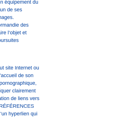
son équipement du
l’un de ses
mages.
ormandie des
re l’objet et
oursuites
site Internet ou
d’accueil de son
 pornographique,
iquer clairement
tion de liens vers
tion RÉFÉRENCES
’un hyperlien qui