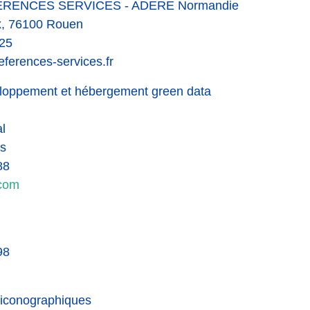
FÉRENCES SERVICES - ADERE Normandie
, 76100 Rouen
 25
eferences-services.fr
loppement et hébergement green data
l
s
88
.com
98
 iconographiques