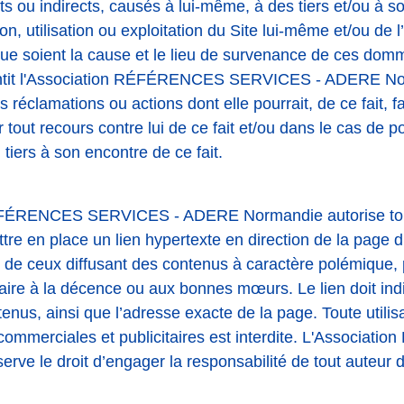
cts ou indirects, causés à lui-même, à des tiers et/ou à 
on, utilisation ou exploitation du Site lui-même et/ou de 
ue soient la cause et le lieu de survenance de ces dom
arantit l'Association RÉFÉRENCES SERVICES - ADERE N
éclamations ou actions dont elle pourrait, de ce fait, fai
tout recours contre lui de ce fait et/ou dans le cas de p
 tiers à son encontre de ce fait.
ÉFÉRENCES SERVICES - ADERE Normandie autorise tout 
ttre en place un lien hypertexte en direction de la page 
on de ceux diffusant des contenus à caractère polémique,
ire à la décence ou aux bonnes mœurs. Le lien doit ind
enus, ainsi que l’adresse exacte de la page. Toute utilisa
s commerciales et publicitaires est interdite. L'Associa
ve le droit d’engager la responsabilité de tout auteur d