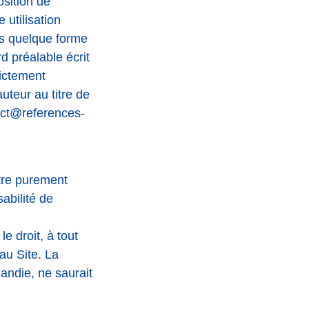
sition de
 utilisation
us quelque forme
d préalable écrit
ictement
uteur au titre de
act@references-
itre purement
abilité de
droit, à tout
au Site. La
ndie, ne saurait