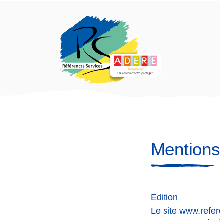
Aller
au
contenu
principal
Mentions
Edition
Le site www.refere