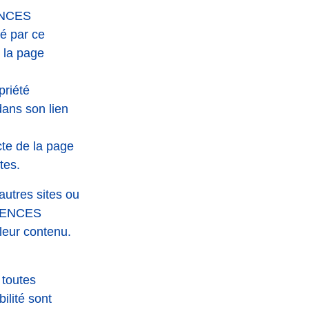
RENCES
é par ce
e la page
priété
dans son lien
cte de la page
tes.
autres sites ou
FÉRENCES
leur contenu.
 toutes
ilité sont