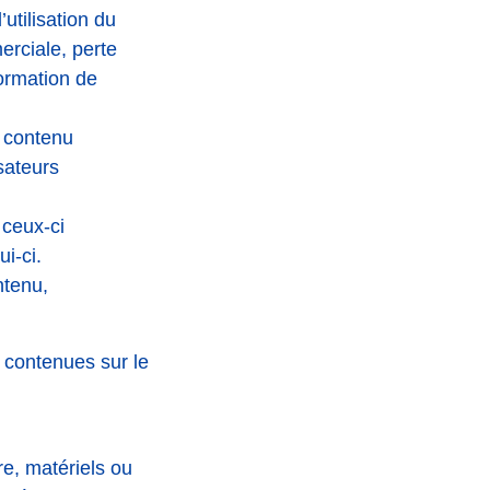
utilisation du
erciale, perte
ormation de
u contenu
isateurs
 ceux-ci
i-ci.
ntenu,
s contenues sur le
e, matériels ou