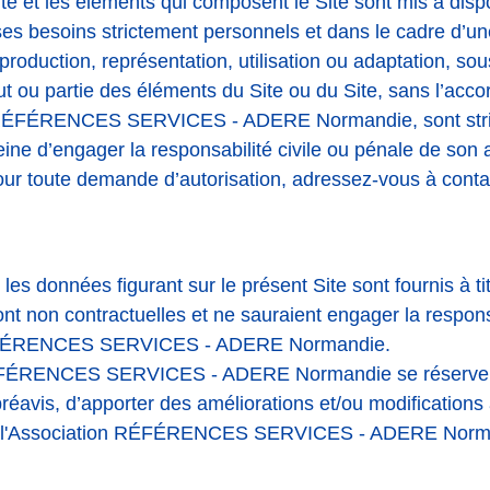
 et les éléments qui composent le Site sont mis à dispo
 ses besoins strictement personnels et dans le cadre d’une
production, représentation, utilisation ou adaptation, so
ut ou partie des éléments du Site ou du Site, sans l’accor
n RÉFÉRENCES SERVICES - ADERE Normandie, sont str
eine d’engager la responsabilité civile ou pénale de son a
our toute demande d’autorisation, adressez-vous à cont
 les données figurant sur le présent Site sont fournis à t
sont non contractuelles et ne sauraient engager la respons
RÉFÉRENCES SERVICES - ADERE Normandie.
ÉFÉRENCES SERVICES - ADERE Normandie se réserve le 
éavis, d’apporter des améliorations et/ou modifications 
de l'Association RÉFÉRENCES SERVICES - ADERE Norma