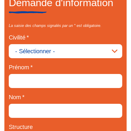
Demande d'information
La saisie des champs signalés par un * est obligatoire.
Civilité
Prénom
Nom
Structure